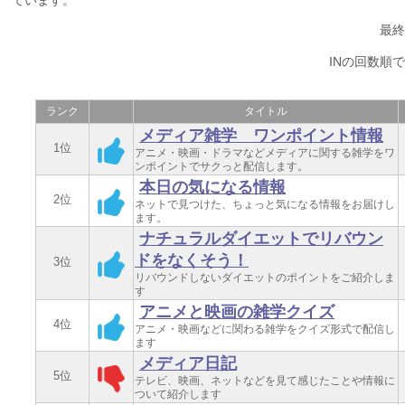
ています。
最終更
INの回数順
ランク
タイトル
メディア雑学 ワンポイント情報
1位
アニメ・映画・ドラマなどメディアに関する雑学をワ
ンポイントでサクっと配信します。
本日の気になる情報
2位
ネットで見つけた、ちょっと気になる情報をお届けし
ます。
ナチュラルダイエットでリバウン
ドをなくそう！
3位
リバウンドしないダイエットのポイントをご紹介しま
す
アニメと映画の雑学クイズ
4位
アニメ・映画などに関わる雑学をクイズ形式で配信し
ます
メディア日記
5位
テレビ、映画、ネットなどを見て感じたことや情報に
ついて紹介します